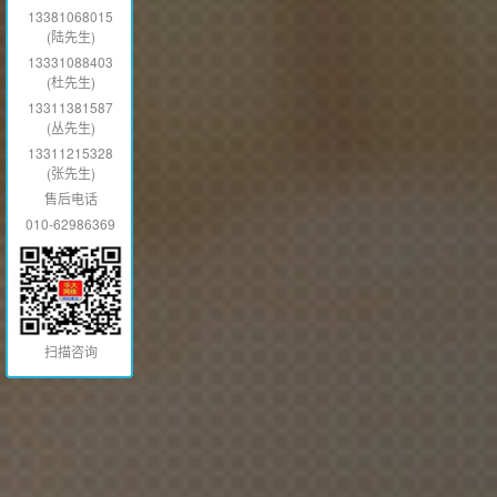
13381068015
(陆先生)
13331088403
(杜先生)
13311381587
(丛先生)
13311215328
(张先生)
售后电话
010-62986369
扫描咨询