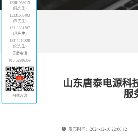
13381068015
(陆先生)
13331088403
(杜先生)
13311381587
(丛先生)
13311215328
(张先生)
售后电话
010-62986369
山东唐泰电源科技
服务
扫描咨询
发布时间：2024-12-16 22:06:12