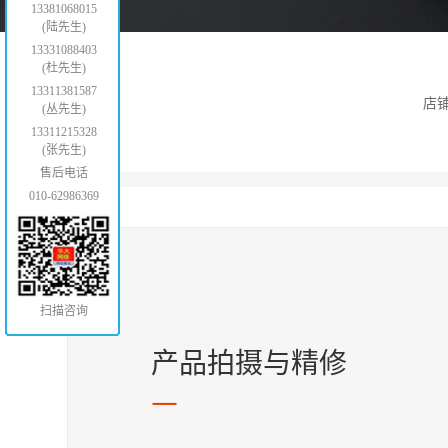
13381068015
(陆先生)
13331088403
(杜先生)
13311381587
店
(丛先生)
13311215328
(张先生)
售后电话
010-62986369
扫描咨询
产品拍摄与精修