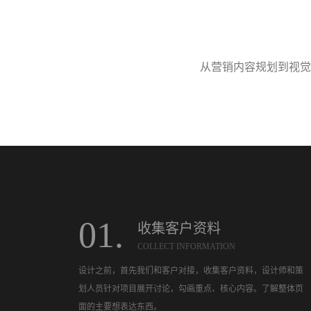
从营销内容规划到视觉
01.
收集客户资料
COLLECT INFORMATION
设计之前，首先我们和客户对接，收集客户资料，设计师和策
划人员针对项目展开讨论，勾画重点、核心内容。了解整体页
面的主要想表达东西。