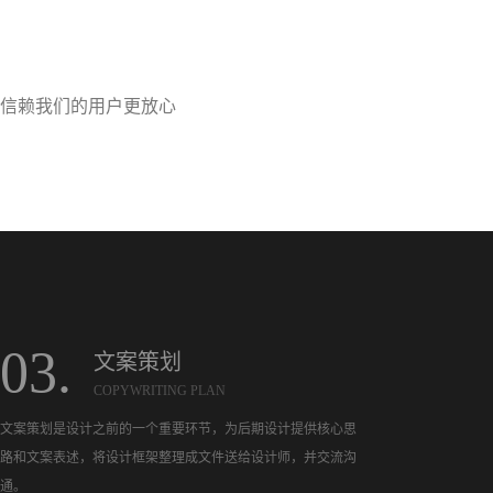
信赖我们的用户更放心
03.
文案策划
COPYWRITING PLAN
文案策划是设计之前的一个重要环节，为后期设计提供核心思
路和文案表述，将设计框架整理成文件送给设计师，并交流沟
通。